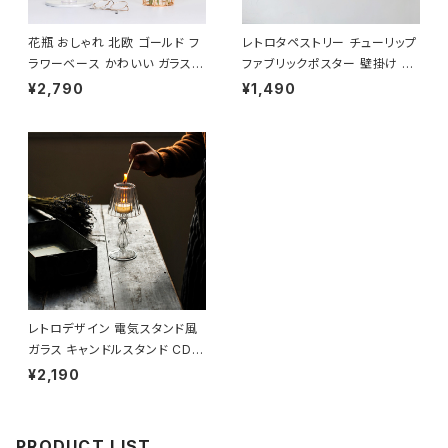
花瓶 おしゃれ 北欧 ゴールド フ
レトロタペストリー チューリップ
ラワーベース かわいい ガラス N
ファブリックポスター 壁掛け T
TFV002
PST001
¥2,790
¥1,490
レトロデザイン 電気スタンド風
ガラス キャンドルスタンド CDS
T001
¥2,190
PRODUCT LIST