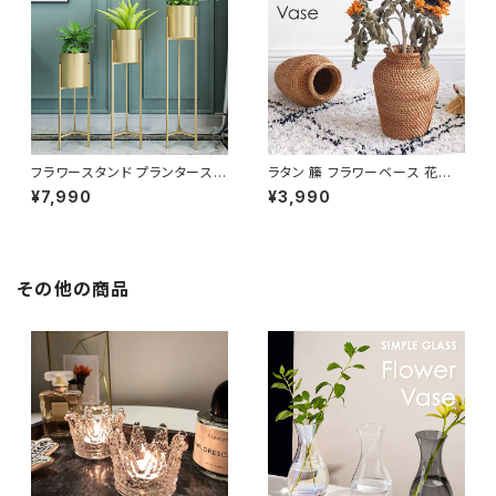
フラワースタンド プランタースタ
ラタン 籘 フラワーベース 花瓶
ンド ゴールド 北欧 花台 鉢台 P
おしゃれ ラタン家具 インテリア
¥7,990
¥3,990
LVS001-GD
NTFV020
その他の商品