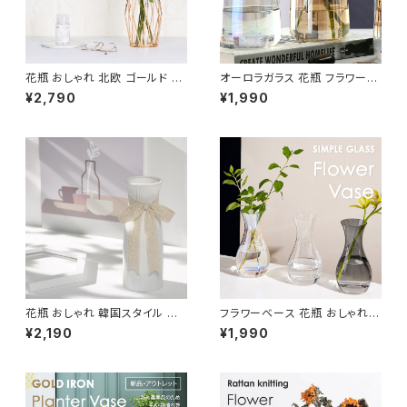
花瓶 おしゃれ 北欧 ゴールド フ
オーロラガラス 花瓶 フラワーベ
ラワーベース かわいい ガラス N
ース おしゃれ 北欧 小さい 透明
¥2,790
¥1,990
TFV002
NTFV005
花瓶 おしゃれ 韓国スタイル ホ
フラワーベース 花瓶 おしゃれ
ワイト 北欧デザイン リボン付き
北欧 オーロラ ガラス 高さ12cm
¥2,190
¥1,990
NTFV004
NTFV014