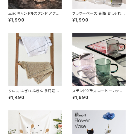
王冠 キャンドルスタンド アクセ
フラワーベース 花瓶 おしゃれ
サリーホルダー 北欧デザイン C
北欧 オーロラ ガラス 高さ12cm
¥1,990
¥1,990
DST002
NTFV014
クロス はぎれ ふきん 多用途ク
ステンドグラス コーヒーカップ
ロス キッチンクロス 綿麻 混 CL
二重ガラスカップ マグカップ NT
¥1,490
¥1,990
TH101
MC002