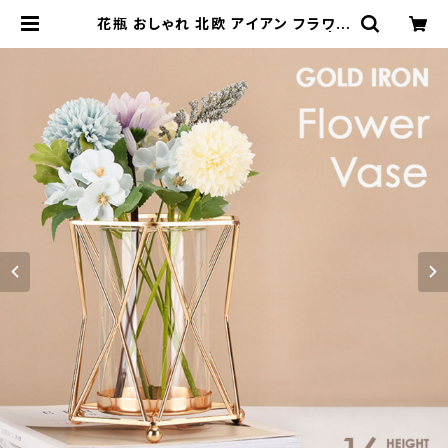
花瓶 おしゃれ 北欧 アイアン フラワー
ベース ガラス 花びん NTFV022 | N
atty & Company