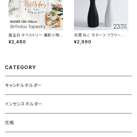
誕生日 タペストリー 撮影小物
花瓶 ねこ モチーフ フラワーベ
ハッピーバースデー 壁飾り TP
ース 陶器 白 黒 おしゃれ 置物
¥2,480
¥2,990
ST005-A
NTFV021
CATEGORY
キャンドルホルダー
インセンスホルダー
花瓶