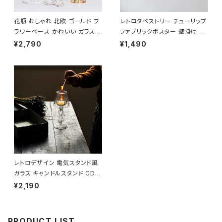
花瓶 おしゃれ 北欧 ゴールド フ
レトロタペストリー チューリップ
ラワーベース かわいい ガラス N
ファブリックポスター 壁掛け T
TFV002
PST001
¥2,790
¥1,490
レトロデザイン 電気スタンド風
ガラス キャンドルスタンド CDS
T001
¥2,190
PRODUCT LIST