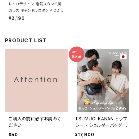
レトロデザイン 電気スタンド風
ガラス キャンドルスタンド CDS
T001
¥2,190
PRODUCT LIST
ご購入の前に必ずお読みく
TSUMUGI KABAN ヒップ
ださい
シート ショルダーバッグ 日
本製 ヴィーガンレザー セカ
¥50
¥17,900
ンド抱っこ紐 おしゃれ 可愛