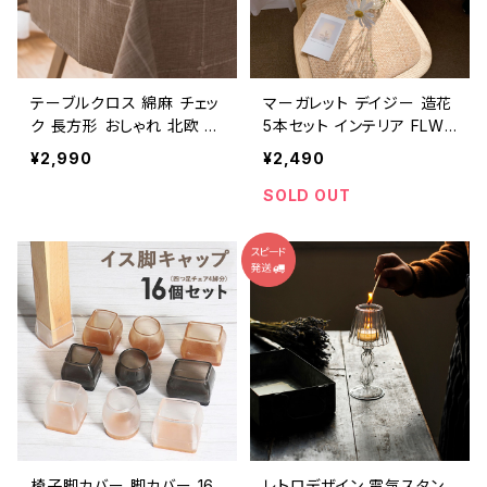
テーブルクロス 綿麻 チェッ
マーガレット デイジー 造花
ク 長方形 おしゃれ 北欧 か
5本セット インテリア FLW-
わいい TBCL001
DSY
¥2,990
¥2,490
SOLD OUT
椅子脚カバー 脚カバー 16
レトロデザイン 電気スタン