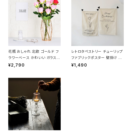
花瓶 おしゃれ 北欧 ゴールド フ
レトロタペストリー チューリップ
ラワーベース かわいい ガラス N
ファブリックポスター 壁掛け T
TFV002
PST001
¥2,790
¥1,490