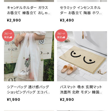
キャンドルホルダー ガラス
セラミック インセンスホル
お香立て 線香立て おしゃ
ダー お香立て 陶器 ホワイ
れ CDST004
ト INHL003-WH
¥2,990
¥3,490
シアーバッグ 透け感バッグ
バスマット 吸水 玄関マット
ショッピングバッグ エコバッ
洗面所 北欧 モダン 韓国風
グ NTBG001
滑止め NTBM002
¥1,990
¥2,990