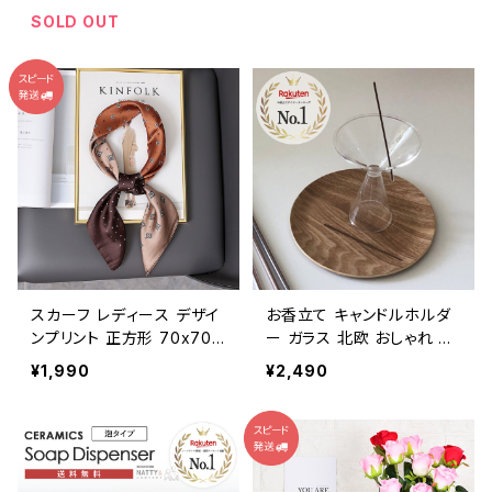
い かわいい 20kg 人気 お
SOLD OUT
すすめ スリング ショルダー
2WAY 大容量 軽量 ブラッ
ク 黒 ベージュ PUレザー
おむつ収納 1歳 2歳 3歳 マ
マ パパ 女性 男性 バッグ
出産祝い
スカーフ レディース デザイ
お香立て キャンドルホルダ
ンプリント 正方形 70x70c
ー ガラス 北欧 おしゃれ か
m 大判 おしゃれ シルク調
わいい CDST006
¥1,990
¥2,490
細番手ポリエステルで洗濯
しやすい 優しい肌触り ネッ
カチーフ バンダナ オフィス
カジュアル 制服 かわいい
韓国スタイル ブラウン ベー