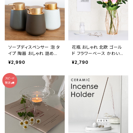
ジュ グレー 通勤 フォーマ
ル バッグ飾り 髪飾り
ソープディスペンサー 泡 タ
花瓶 おしゃれ 北欧 ゴール
イプ 陶器 おしゃれ 詰め替
ド フラワーベース かわいい
え容器 SPDP001
ガラス NTFV002
¥2,990
¥2,790