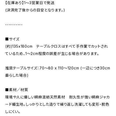
【在庫あり】1〜3営業日で発送
(決済完了後からの目安となります。)
----------
■サイズ
(約)135x180cm テーブルクロスはすべて手作業でカットされ
ているため、1〜2cm程度の誤差が生じる場合があります。
推奨テーブルサイズ：70〜80 x 110〜120cm (一辺につき30cm
垂らした場合)
■素材／材質
環境や人に優しい綿麻混紡天然素材 耐久性が強い綿麻ジャカ
ード織生地。しっかりとした造りで繰り返し洗濯しても変形・脱色
しにくい。