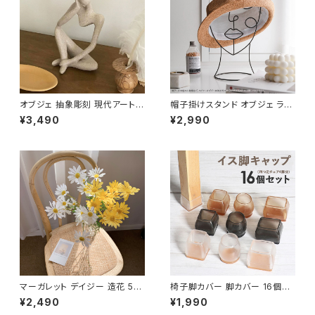
オブジェ 抽象彫刻 現代アート
帽子掛けスタンド オブジェ ライ
インテリア 置物 装飾 おしゃれ
ンアート アイアン フェイス OBJ
¥3,490
¥2,990
OBJE001
E002
マーガレット デイジー 造花 5本
椅子脚カバー 脚カバー 16個セ
セット インテリア FLW-DSY
ット シリコン 足カバー キャップ
¥2,490
¥1,990
CLCP001-16P