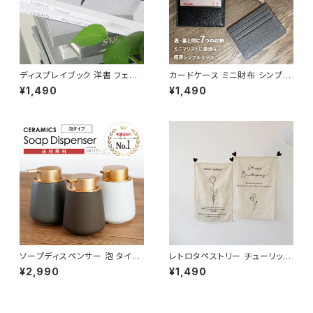
ディスプレイブック 洋書 フェイ
カードケース ミニ財布 シンプル
クブック ダミーブック 撮影小物
極薄 25g レディース メンズ CD
¥1,490
¥1,490
BOOK10
CS001
ソープディスペンサー 泡 タイプ
レトロタペストリー チューリップ
陶器 おしゃれ 詰め替え容器 SP
ファブリックポスター 壁掛け T
¥2,990
¥1,490
DP001
PST001