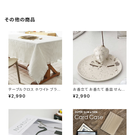
その他の商品
テーブルクロス ホワイト ブラウ
お香立て お香たて 香皿 せんこ
ン おしゃれ 無地 130x180 TB
うたて お線香立て 陶器 陶磁器
¥2,990
¥2,990
CL004
CDST007