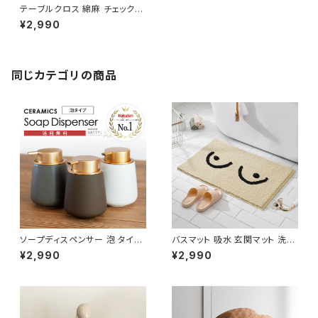
テーブルクロス 綿麻 チェック
長方形 おしゃれ 北欧 かわいい
¥2,990
TBCL001
同じカテゴリの商品
ソープディスペンサー 泡 タイプ
バスマット 吸水 玄関マット 洗面
陶器 おしゃれ 詰め替え容器 SP
所 北欧 モダン 韓国風 滑止め
¥2,990
¥2,990
DP001
NTBM002