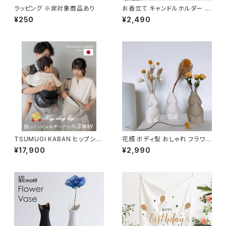
ラッピング ※非対象商品あり
お香立て キャンドルホルダー ガ
ラス 北欧 おしゃれ かわいい C
¥250
¥2,490
DST006
TSUMUGI KABAN ヒップシー
花瓶 ボディ型 おしゃれ フラワー
ト ショルダーバッグ 日本製 ヴィ
ベース 1輪挿し 一輪挿し NTFV
¥17,900
¥2,990
ーガンレザー セカンド抱っこ紐
001
おしゃれ 可愛い かわいい 20k
g 人気 おすすめ スリング ショ
ルダー 2WAY 大容量 軽量 ブラ
ック 黒 ベージュ PUレザー お
むつ収納 1歳 2歳 3歳 ママ パパ
女性 男性 バッグ 出産祝い