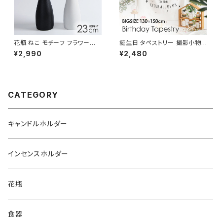
花瓶 ねこ モチーフ フラワーベ
誕生日 タペストリー 撮影小物
ース 陶器 白 黒 おしゃれ 置物
ハッピーバースデー 壁飾り TP
¥2,990
¥2,480
NTFV021
ST005-A
CATEGORY
キャンドルホルダー
インセンスホルダー
花瓶
食器