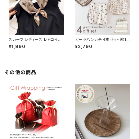
スカーフ レディース レトロイラ
ガーゼハンカチ 4枚セット 綿10
ストプリント シルク調 正方形 S
0% ハンカチ レディース 女の子
¥1,990
¥2,790
CRF201
HNKC002-4SET-B
その他の商品