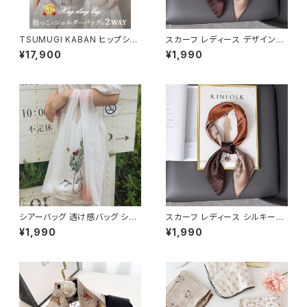
TSUMUGI KABAN ヒップシー
スカーフ レディース デザインプ
ト ショルダーバッグ 日本製 ヴィ
リント 正方形 70x70cm 大判
¥17,900
¥1,990
ーガンレザー セカンド抱っこ紐
おしゃれ シルク調 細番手ポリエ
おしゃれ 可愛い かわいい 20k
ステルで洗濯しやすい 優しい肌
g 人気 おすすめ スリング ショ
触り ネッカチーフ バンダナ オフ
ルダー 2WAY 大容量 軽量 ブラ
ィス カジュアル 制服 かわいい
ック 黒 ベージュ PUレザー お
韓国スタイル ブラウン ベージュ
むつ収納 1歳 2歳 3歳 ママ パパ
グレー 通勤 フォーマル バッグ飾
女性 男性 バッグ 出産祝い
り 髪飾り
シアーバッグ 透け感バッグ ショ
スカーフ レディース シルキータ
ッピングバッグ エコバッグ NTB
ッチ 洗濯しやすい SCRF101
¥1,990
¥1,990
G001