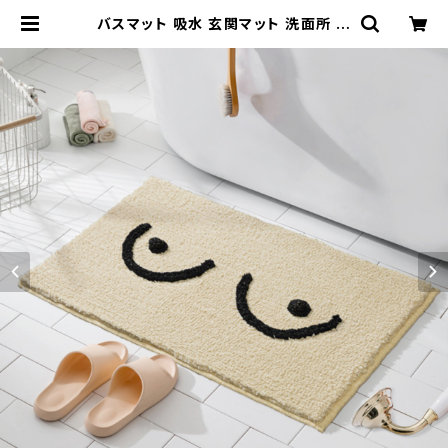
バスマット 吸水 玄関マット 洗面所 北
欧 モダン 韓国風 滑止め NTBM002
| Natty & Company