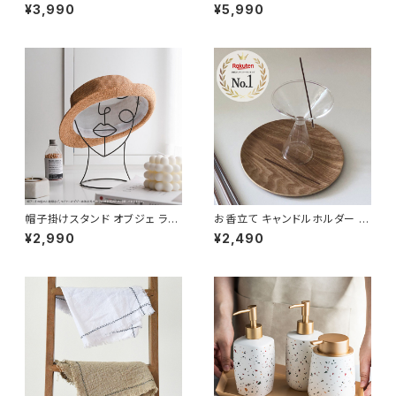
花瓶 おしゃれ アート NTFV00
鍮 お香立て 線香立て INHL00
¥3,990
¥5,990
7
1
帽子掛けスタンド オブジェ ライ
お香立て キャンドルホルダー ガ
ンアート アイアン フェイス OBJ
ラス 北欧 おしゃれ かわいい C
¥2,990
¥2,490
E002
DST006