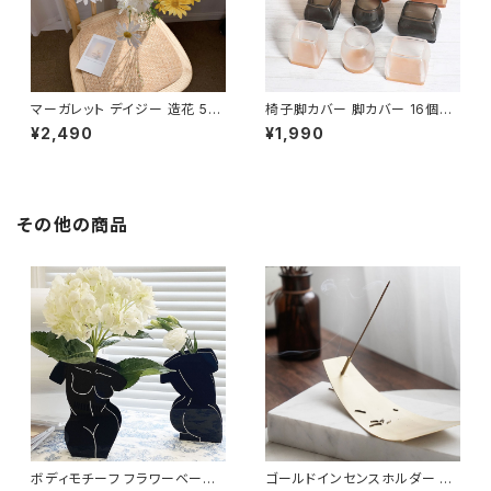
マーガレット デイジー 造花 5本
椅子脚カバー 脚カバー 16個セ
セット インテリア FLW-DSY
ット シリコン 足カバー キャップ
¥2,490
¥1,990
CLCP001-16P
その他の商品
ボディモチーフ フラワーベース
ゴールドインセンスホルダー 真