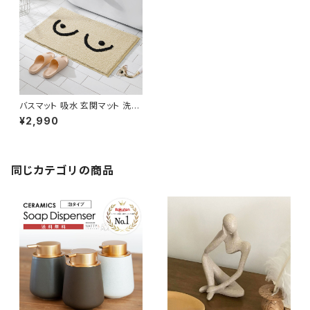
バスマット 吸水 玄関マット 洗面
所 北欧 モダン 韓国風 滑止め
¥2,990
NTBM002
同じカテゴリの商品