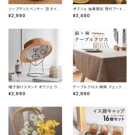
ソープディスペンサー 泡 タイプ
オブジェ 抽象彫刻 現代アート
陶器 おしゃれ 詰め替え容器 SP
インテリア 置物 装飾 おしゃれ
¥2,990
¥3,490
DP001
OBJE001
帽子掛けスタンド オブジェ ライ
テーブルクロス 綿麻 チェック
ンアート アイアン フェイス OBJ
長方形 おしゃれ 北欧 かわいい
¥2,990
¥2,990
E002
TBCL001