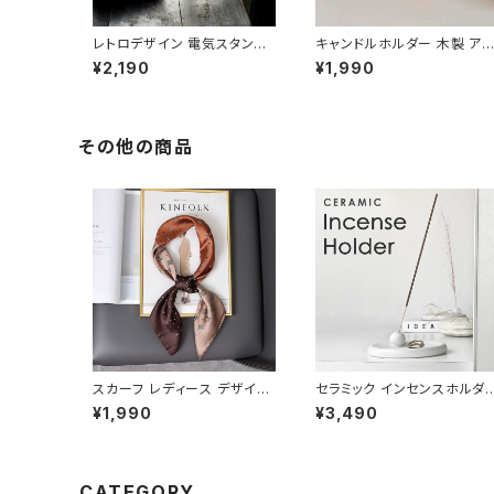
レトロデザイン 電気スタンド
キャンドルホルダー 木製 ア
風 ガラス キャンドルスタンド
ティーク キャンドルスタンド
¥2,190
¥1,990
CDST001
北欧 CDST005
その他の商品
スカーフ レディース デザイン
セラミック インセンスホルダ
プリント 正方形 70x70cm
ー お香立て 陶器 ホワイト I
¥1,990
¥3,490
大判 おしゃれ シルク調 細番
HL003-WH
手ポリエステルで洗濯しやす
い 優しい肌触り ネッカチーフ
バンダナ オフィス カジュアル
制服 かわいい 韓国スタイル
CATEGORY