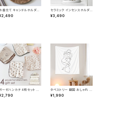
お香立て キャンドルホルダー
セラミック インセンスホルダ
ガラス 北欧 おしゃれ かわい
ー お香立て 陶器 ホワイト IN
¥2,490
¥3,490
い CDST006
HL003-WH
ガーゼハンカチ 4枚セット 綿1
タペストリー 韓国 おしゃれ シ
00% ハンカチ レディース 女
ンプル 可愛い 壁掛け 大判 北
¥2,790
¥1,990
の子 HNKC002-4SET-B
欧 TPST002