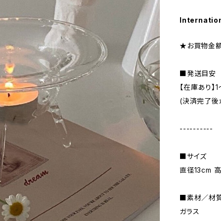
Internatio
★お買物金額
■発送目安
【在庫あり】
(決済完了後
----------
■サイズ
直径13cm 高
■素材／材
ガラス