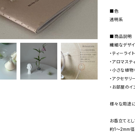
■色
透明系
■商品説明
繊細なデザイ
・ティーライ
・アロマステ
・小さな植物
・アクセサリ
・お部屋のイ
様々な用途に
お香立てとし
約1〜2mm