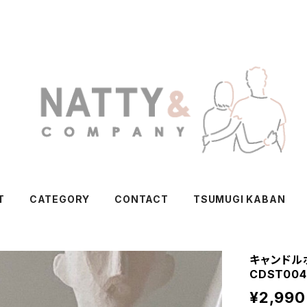
T
CATEGORY
CONTACT
TSUMUGI KABAN
キャンドル
CDST004
¥2,990