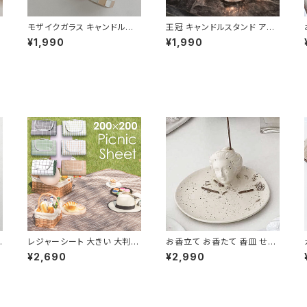
ン
モザイクガラス キャンドルホ
王冠 キャンドルスタンド アク
ルダー アート ホワイト ピンク
セサリーホルダー 北欧デザイ
¥1,990
¥1,990
CDST003
ン CDST002
レジャーシート 大きい 大判
お香立て お香たて 香皿 せん
N
広い 防水 おしゃれ ピクニック
こうたて お線香立て 陶器 陶
¥2,690
¥2,990
PCST001-200200
磁器 CDST007