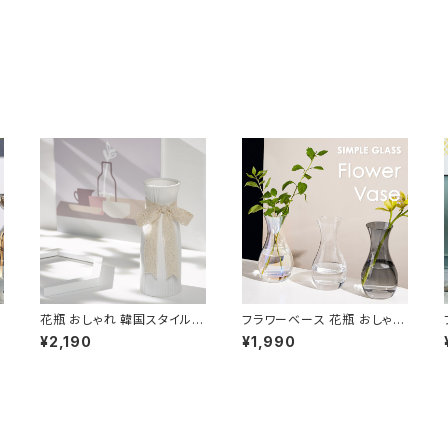
花瓶 おしゃれ 韓国スタイル
フラワーベース 花瓶 おしゃれ
ホワイト 北欧デザイン リボン
北欧 オーロラ ガラス 高さ12c
¥2,190
¥1,990
付き NTFV004
m NTFV014