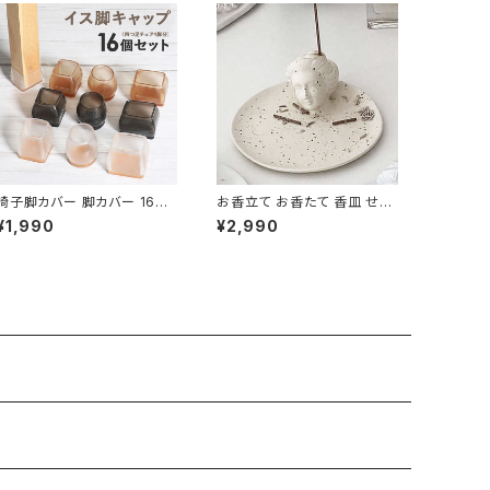
椅子脚カバー 脚カバー 16個
お香立て お香たて 香皿 せん
セット シリコン 足カバー キャ
こうたて お線香立て 陶器 陶
¥1,990
¥2,990
ップ CLCP001-16P
磁器 CDST007