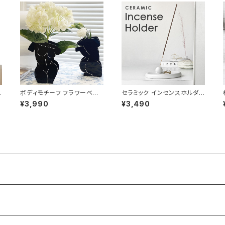
シ
ボディモチーフ フラワーベー
セラミック インセンスホルダ
北
ス 花瓶 おしゃれ アート NTF
ー お香立て 陶器 ホワイト IN
¥3,990
¥3,490
V007
HL003-WH