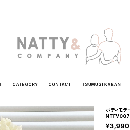
T
CATEGORY
CONTACT
TSUMUGI KABAN
ボディモチー
NTFV007
¥3,990