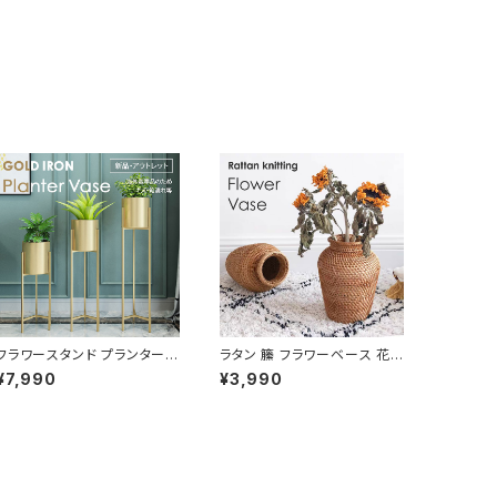
フラワースタンド プランタース
ラタン 籘 フラワーベース 花
タンド ゴールド 北欧 花台 鉢
瓶 おしゃれ ラタン家具 インテ
¥7,990
¥3,990
台 PLVS001-GD
リア NTFV020