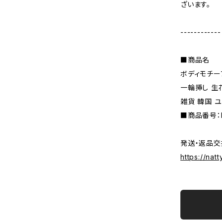
ざいます。
------------
■商品名
ボディモチー
一輪挿し 生
雑貨 韓国 
■商品番号：N
発送・返品交
https://nat