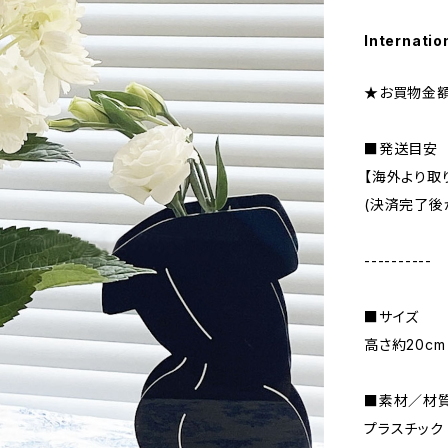
Internatio
★お買物金額
■発送目安
【海外より取
(決済完了後
----------
■サイズ
高さ約20cm
■素材／材
プラスチック