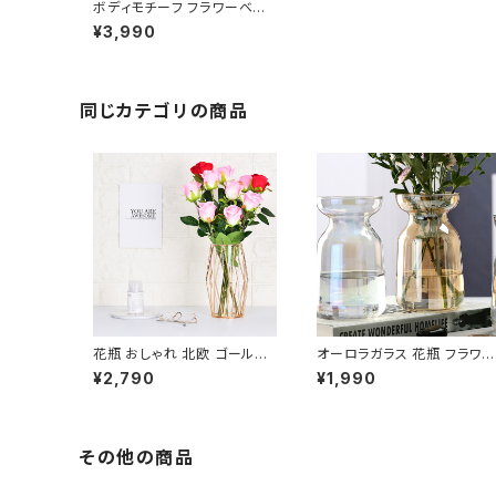
ボディモチーフ フラワーベー
ス 花瓶 おしゃれ アート NTF
¥3,990
V007
同じカテゴリの商品
花瓶 おしゃれ 北欧 ゴールド
オーロラガラス 花瓶 フラワー
フラワーベース かわいい ガラ
ベース おしゃれ 北欧 小さい
¥2,790
¥1,990
ス NTFV002
透明 NTFV005
その他の商品