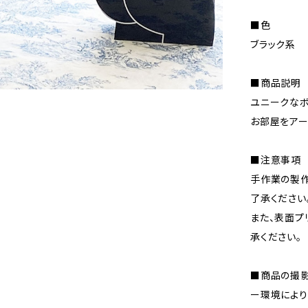
■色
ブラック系
■商品説明
ユニークなボ
お部屋をアー
■注意事項
手作業の製
了承ください
また、表面プ
承ください。
■商品の撮影
ー環境により