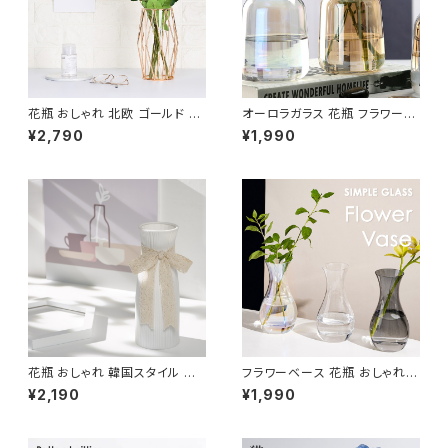
花瓶 おしゃれ 北欧 ゴールド フ
オーロラガラス 花瓶 フラワーベ
ラワーベース かわいい ガラス N
ース おしゃれ 北欧 小さい 透明
¥2,790
¥1,990
TFV002
NTFV005
花瓶 おしゃれ 韓国スタイル ホ
フラワーベース 花瓶 おしゃれ
ワイト 北欧デザイン リボン付き
北欧 オーロラ ガラス 高さ12cm
¥2,190
¥1,990
NTFV004
NTFV014