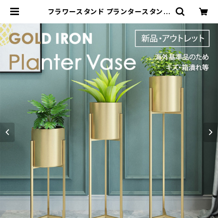
フラワースタンド プランタースタンド
ゴールド 北欧 花台 鉢台 PLVS001-
GD | Natty & Company