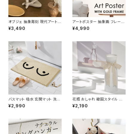
オブジェ 抽象彫刻 現代アート
アートポスター 抽象画 フレーム
インテリア 置物 装飾 おしゃれ
付き イラスト 額縁 芸術 絵画 A
¥3,490
¥4,990
OBJE001
RTP001
バスマット 吸水 玄関マット 洗面
花瓶 おしゃれ 韓国スタイル ホ
所 北欧 モダン 韓国風 滑止め
ワイト 北欧デザイン リボン付き
¥2,990
¥2,190
NTBM002
NTFV004