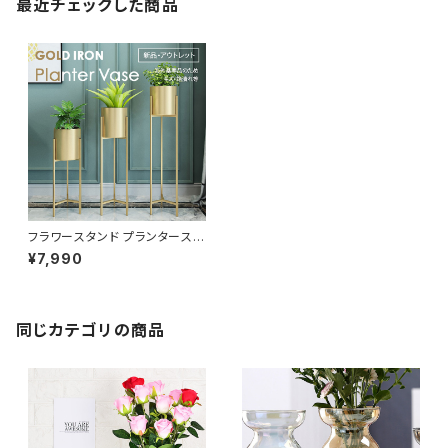
最近チェックした商品
フラワースタンド プランタースタ
ンド ゴールド 北欧 花台 鉢台 P
¥7,990
LVS001-GD
同じカテゴリの商品