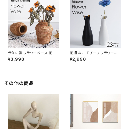
ラタン 籘 フラワーベース 花瓶
花瓶 ねこ モチーフ フラワーベ
おしゃれ ラタン家具 インテリア
ース 陶器 白 黒 おしゃれ 置物
¥3,990
¥2,990
NTFV020
NTFV021
その他の商品