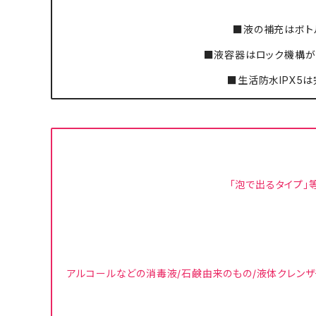
■液の補充はボトル
■液容器はロック機構が
■生活防水IPX5
「泡で出るタイプ」
アルコールなどの消毒液/石鹸由来のもの/液体クレンザ