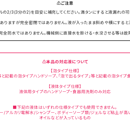
⚠ご注意
の2/3(3分の2)を目安に補充してください。満タンにすると液漏れの
ありますが完全密閉ではありません。液が入ったまま斜めや横にすると
は完全防水ではありません。機械側に直接水を掛ける・水没させる等は故
⚠本品の対応液について
【泡タイプ仕様】
等と記載の泡タイプハンドソープ、「泡で出るタイプ」等と記載の泡タイ
【液体タイプ仕様】
液体用タイプのハンドソープ・食器用洗剤のみ対応
■下記の液体はいずれの仕様タイプでも使用できません。
ー/アルカリ電解水/シャンプー、ボディーソープ類/ジェルなど粘土が高
オイルなどが入っているもの