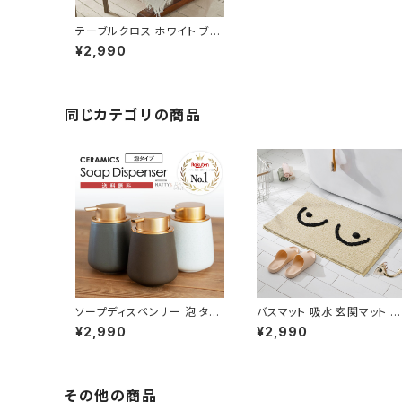
テーブルクロス ホワイト ブラ
ウン おしゃれ 無地 130x180
¥2,990
TBCL004
同じカテゴリの商品
ソープディスペンサー 泡 タイ
バスマット 吸水 玄関マット 洗
プ 陶器 おしゃれ 詰め替え容
面所 北欧 モダン 韓国風 滑
¥2,990
¥2,990
器 SPDP001
め NTBM002
その他の商品