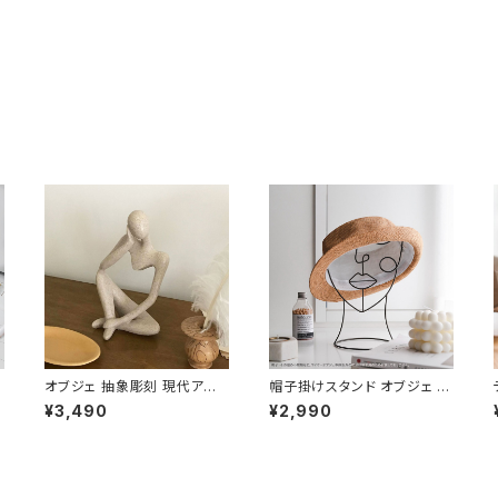
オブジェ 抽象彫刻 現代アート
帽子掛けスタンド オブジェ ラ
止
インテリア 置物 装飾 おしゃ
インアート アイアン フェイス
¥3,490
¥2,990
れ OBJE001
OBJE002