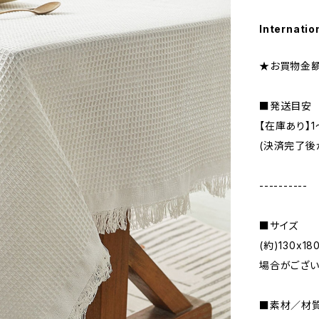
Internatio
★お買物金額
■発送目安
【在庫あり】
(決済完了後
----------
■サイズ
(約)130x
場合がござい
■素材／材