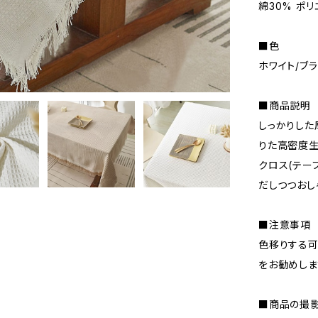
綿30% ポ
■色
ホワイト/ブ
■商品説明
しっかりした
りた高密度生
クロス(テー
だしつつおし
■注意事項
色移りする可
をお勧めしま
■商品の撮影