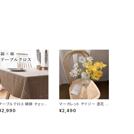
テーブルクロス 綿麻 チェック
マーガレット デイジー 造花 5
長方形 おしゃれ 北欧 かわい
本セット インテリア FLW-DS
¥2,990
¥2,490
い TBCL001
Y