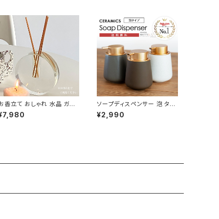
お香立て おしゃれ 水晶 ガラ
ソープディスペンサー 泡 タイ
ス シンプル ユニーク CDST
プ 陶器 おしゃれ 詰め替え容
¥7,980
¥2,990
009
器 SPDP001