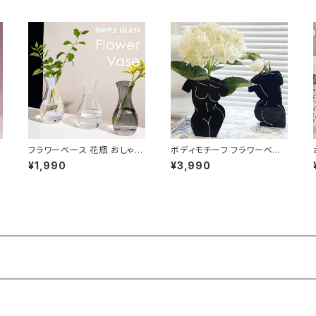
フラワーベース 花瓶 おしゃれ
ボディモチーフ フラワーベー
挿
北欧 オーロラ ガラス 高さ12c
ス 花瓶 おしゃれ アート NTF
¥1,990
¥3,990
m NTFV014
V007