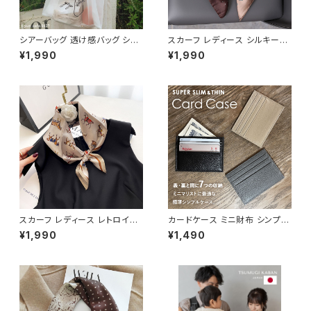
シアーバッグ 透け感バッグ ショ
スカーフ レディース シルキータ
ッピングバッグ エコバッグ NTB
ッチ 洗濯しやすい SCRF101
¥1,990
¥1,990
G001
スカーフ レディース レトロイラ
カードケース ミニ財布 シンプル
ストプリント シルク調 正方形 S
極薄 25g レディース メンズ CD
¥1,990
¥1,490
CRF201
CS001