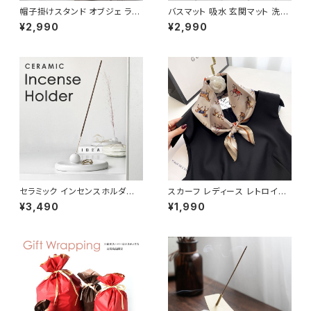
帽子掛けスタンド オブジェ ライ
バスマット 吸水 玄関マット 洗面
ンアート アイアン フェイス OBJ
所 北欧 モダン 韓国風 滑止め
¥2,990
¥2,990
E002
NTBM002
セラミック インセンスホルダー
スカーフ レディース レトロイラ
お香立て 陶器 ホワイト INHL0
ストプリント シルク調 正方形 S
¥3,490
¥1,990
03-WH
CRF201