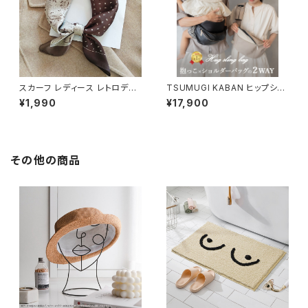
スカーフ レディース レトロデザ
TSUMUGI KABAN ヒップシー
インプリント 正方形 おしゃれ S
ト ショルダーバッグ 日本製 ヴィ
¥1,990
¥17,900
CRF103
ーガンレザー セカンド抱っこ紐
おしゃれ 可愛い かわいい 20k
g 人気 おすすめ スリング ショ
ルダー 2WAY 大容量 軽量 ブラ
ック 黒 ベージュ PUレザー お
その他の商品
むつ収納 1歳 2歳 3歳 ママ パパ
女性 男性 バッグ 出産祝い