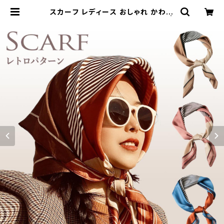
スカーフ レディース おしゃれ かわい
い オフィス カジュアル SCRF102 |
Natty & Company