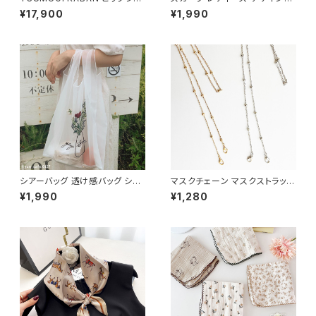
ト ショルダーバッグ 日本製 ヴィ
リント 正方形 70x70cm 大判
¥17,900
¥1,990
ーガンレザー セカンド抱っこ紐
おしゃれ シルク調 細番手ポリエ
おしゃれ 可愛い かわいい 20k
ステルで洗濯しやすい 優しい肌
g 人気 おすすめ スリング ショ
触り ネッカチーフ バンダナ オフ
ルダー 2WAY 大容量 軽量 ブラ
ィス カジュアル 制服 かわいい
ック 黒 ベージュ PUレザー お
韓国スタイル ブラウン ベージュ
むつ収納 1歳 2歳 3歳 ママ パパ
グレー 通勤 フォーマル バッグ飾
女性 男性 バッグ 出産祝い
り 髪飾り
シアーバッグ 透け感バッグ ショ
マスクチェーン マスクストラップ
ッピングバッグ エコバッグ NTB
韓国 ゴールド シルバー MSKC
¥1,990
¥1,280
G001