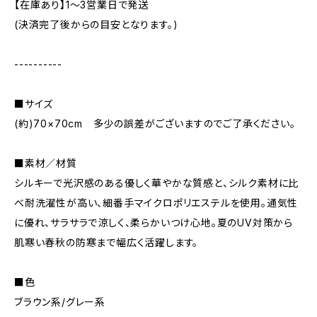
【在庫あり】1〜3営業日で発送
(決済完了後からの目安となります。)
----------
■サイズ
(約)70×70cm 多少の誤差がございますのでご了承ください。
■素材／材質
シルキーで光沢感のある優しく華やかな質感と、シルク素材に比
べ耐洗濯性が高い、細番手マイクロポリエステルを使用。通気性
に優れ、サラサラで涼しく、柔らかいつけ心地。夏のUV対策から
肌寒い春秋の防寒まで幅広く活躍します。
■色
ブラウン系/グレー系