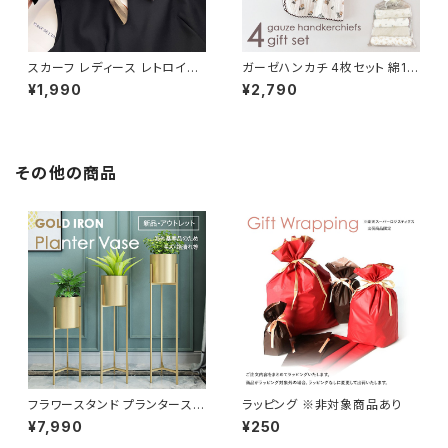
スカーフ レディース レトロイラ
ガーゼハンカチ 4枚セット 綿10
ストプリント シルク調 正方形 S
0% ハンカチ レディース 女の子
¥1,990
¥2,790
CRF201
HNKC002-4SET-B
その他の商品
フラワースタンド プランタースタ
ラッピング ※非対象商品あり
ンド ゴールド 北欧 花台 鉢台 P
¥7,990
¥250
LVS001-GD