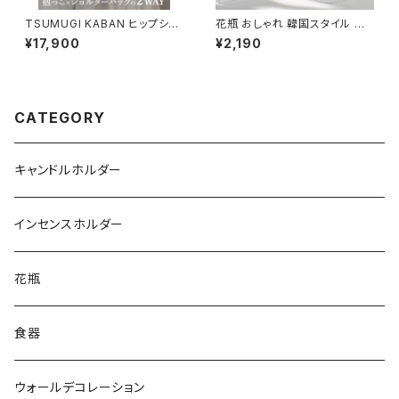
TSUMUGI KABAN ヒップシー
花瓶 おしゃれ 韓国スタイル ホ
ト ショルダーバッグ 日本製 ヴィ
ワイト 北欧デザイン リボン付き
¥17,900
¥2,190
ーガンレザー セカンド抱っこ紐
NTFV004
おしゃれ 可愛い かわいい 20k
g 人気 おすすめ スリング ショ
ルダー 2WAY 大容量 軽量 ブラ
ック 黒 ベージュ PUレザー お
CATEGORY
むつ収納 1歳 2歳 3歳 ママ パパ
女性 男性 バッグ 出産祝い
キャンドルホルダー
インセンスホルダー
花瓶
食器
ウォールデコレーション