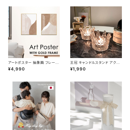
アートポスター 抽象画 フレーム
王冠 キャンドルスタンド アクセ
付き イラスト 額縁 芸術 絵画 A
サリーホルダー 北欧デザイン C
¥4,990
¥1,990
RTP001
DST002